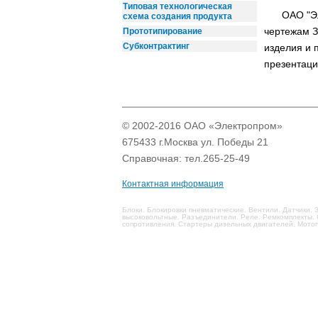
Типовая технологическая
ОАО "Э
схема создания продукта
чертежам З
Прототипирование
Субконтрактинг
изделия и 
презентаци
© 2002-2016 ОАО «Электропром»
675433 г.Москва ул. Победы 21
Справочная: тел.265-25-49
Контактная информация
Блоки. Блокировки пневматические. Вентили. Датчики
высоковольтные. Разъединители. Реле. Ремкомплекты.
сопротивления. Стартеры дизельных двигателей. Мото