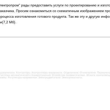
лектропром" рады предоставить услуги по проектированию и изгот
аказчика. Просим ознакомиться со схематичным изображением про
процесса изготовления готового продукта. Так же эту и другую и
и(7,2 Мб).
. Заземлители. Контакторы. Контроллеры машиниста. Отделители. Отключатели. Переклю
 Система автоматического пожаротушения. Устройства пневматические. Штанги заземляю
помпы. Регуляторы напряжения. Электродвигатели. Электромагниты.