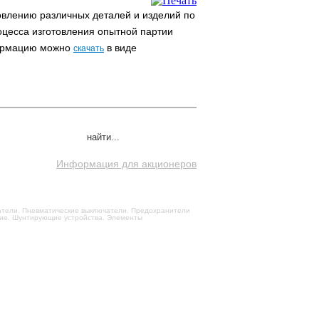
овлению различных деталей и изделий по
цесса изготовления опытной партии
нформацию можно
в виде
скачать
Информация для акционеров
чатели. Пневматические выключатели. Предохранители
щие. Шунтирующие устройства. Элементы