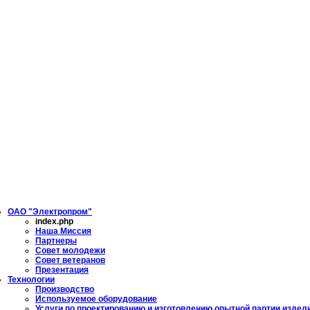
ОАО "Электропром"
index.php
Наша Миссия
Партнеры
Совет молодежи
Совет ветеранов
Презентация
Технологии
Производство
Используемое оборудование
Услуги по проектированию и изготовлению опытной партии издел